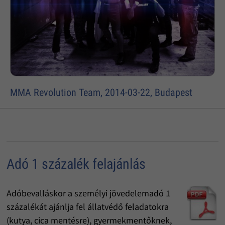
MMA Revolution Team, 2014-03-22, Budapest
Adó 1 százalék felajánlás
Adóbevalláskor a személyi jövedelemadó 1
százalékát ajánlja fel állatvédő feladatokra
(kutya, cica mentésre), gyermekmentőknek,