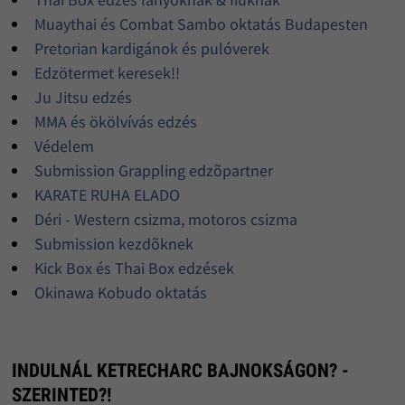
Muaythai és Combat Sambo oktatás Budapesten
Pretorian kardigánok és pulóverek
Edzötermet keresek!!
Ju Jitsu edzés
MMA és ökölvívás edzés
Védelem
Submission Grappling edzõpartner
KARATE RUHA ELADO
Déri - Western csizma, motoros csizma
Submission kezdõknek
Kick Box és Thai Box edzések
Okinawa Kobudo oktatás
INDULNÁL KETRECHARC BAJNOKSÁGON? -
SZERINTED?!