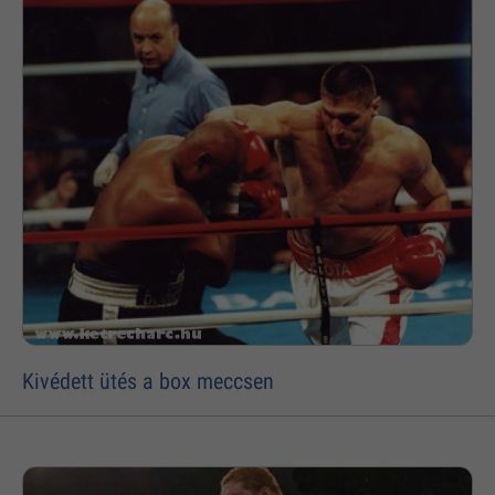
Kivédett ütés a box meccsen