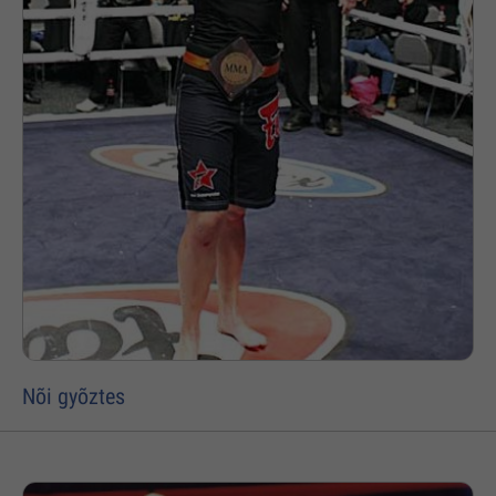
Nõi gyõztes