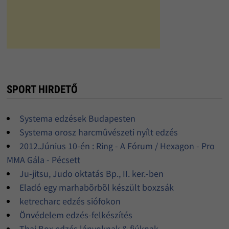
SPORT HIRDETŐ
Systema edzések Budapesten
Systema orosz harcmûvészeti nyílt edzés
2012.Június 10-én : Ring - A Fórum / Hexagon - Pro
MMA Gála - Pécsett
Ju-jitsu, Judo oktatás Bp., II. ker.-ben
Eladó egy marhabõrbõl készült boxzsák
ketrecharc edzés siófokon
Önvédelem edzés-felkészítés
Thai Box edzés lányoknak & fiúknak