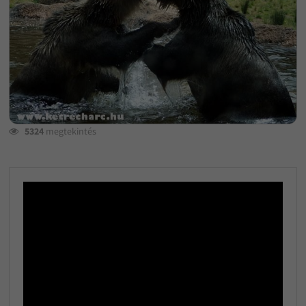
5324
megtekintés