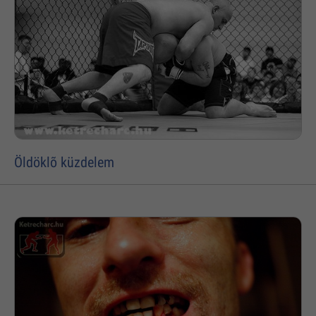
Öldöklõ küzdelem