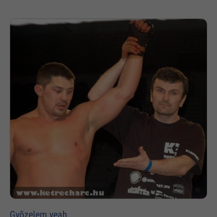
Gyõzelem yeah