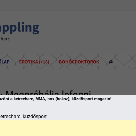
appling
 harc
ÕLAP
EROTIKA (+18)
BOHÓCDOKTOROK
@
» Megpróbálja lefogni
zönt a ketrecharc, MMA, box (boksz), küzdősport magazin!
etrecharc, küzdősport