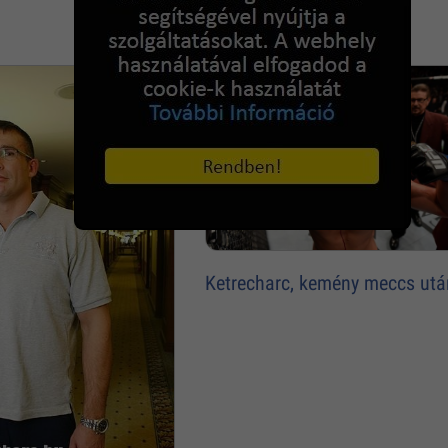
Joe Calzaghe
Ketrecharc, kemény meccs utá