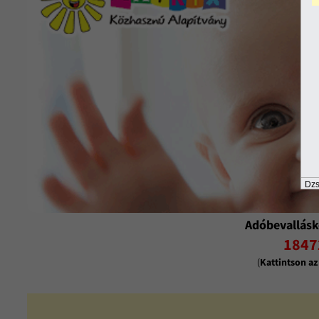
Dzs
Adóbevallásk
1847
(
Kattintson a