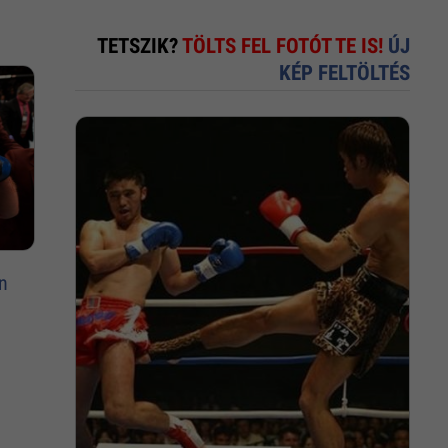
TETSZIK?
TÖLTS FEL FOTÓT TE IS!
ÚJ
KÉP FELTÖLTÉS
n