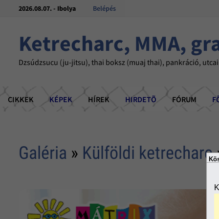
2026.08.07. - Ibolya
Belépés
Ketrecharc, MMA, gr
Dzsúdzsucu (ju-jitsu), thai boksz (muaj thai), pankráció, utcai
CIKKEK
KÉPEK
HÍREK
HIRDETÕ
FÓRUM
F
Galéria
»
Külföldi ketrecharc
Kös
K