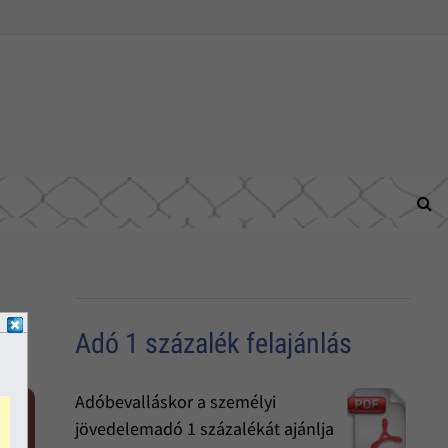
Adó 1 százalék felajánlás
Adóbevalláskor a személyi
jövedelemadó 1 százalékát ajánlja