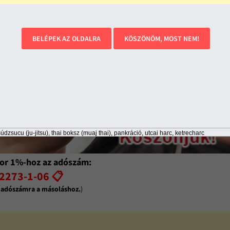
BELÉPEK AZ OLDALRA
KÖSZÖNÖM, MOST NEM!
údzsucu (ju-jitsu), thai boksz (muaj thai), pankráció, utcai harc, ketrecharc
or 1%-hoz az adószám:
2273-1-06 📋
z adószámra a másoláshoz.
)