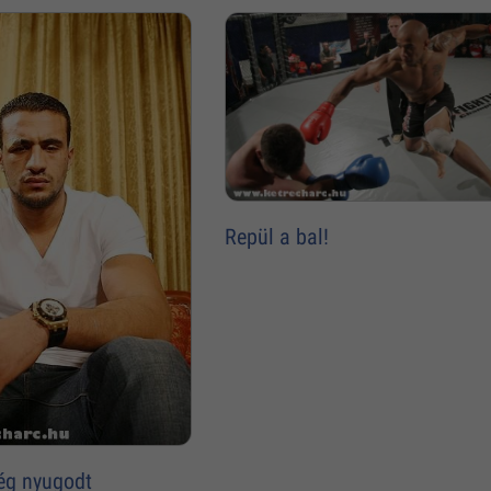
Repül a bal!
ég nyugodt