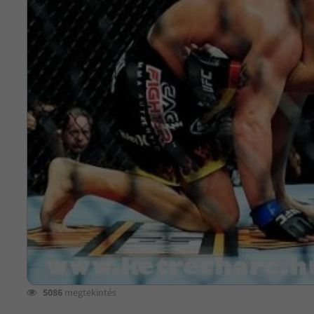
5086
megtekintés