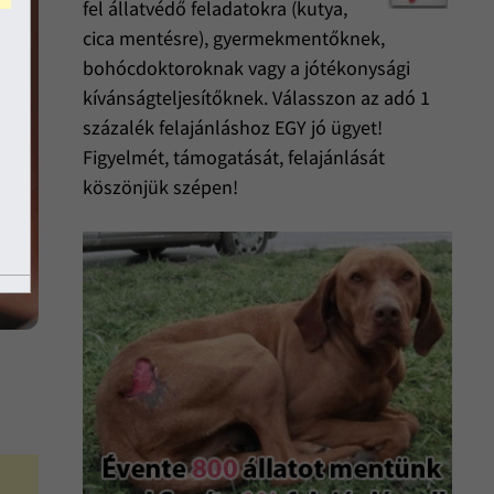
fel állatvédő feladatokra (kutya,
cica mentésre), gyermekmentőknek,
bohócdoktoroknak vagy a jótékonysági
kívánságteljesítőknek. Válasszon az adó 1
százalék felajánláshoz EGY jó ügyet!
Figyelmét, támogatását, felajánlását
köszönjük szépen!