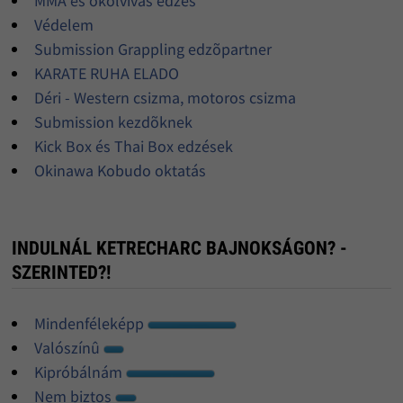
MMA és ökölvívás edzés
Védelem
Submission Grappling edzõpartner
KARATE RUHA ELADO
Déri - Western csizma, motoros csizma
Submission kezdõknek
Kick Box és Thai Box edzések
Okinawa Kobudo oktatás
INDULNÁL KETRECHARC BAJNOKSÁGON? -
SZERINTED?!
Mindenféleképp
Valószínû
Kipróbálnám
Nem biztos