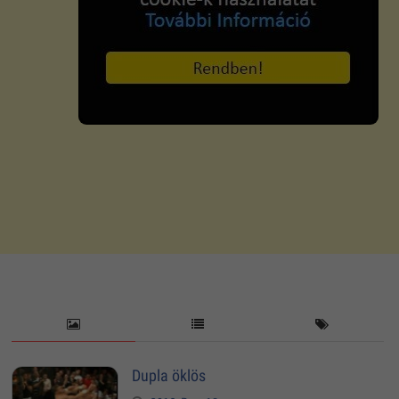
Dupla öklös