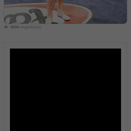
8594
megtekintés