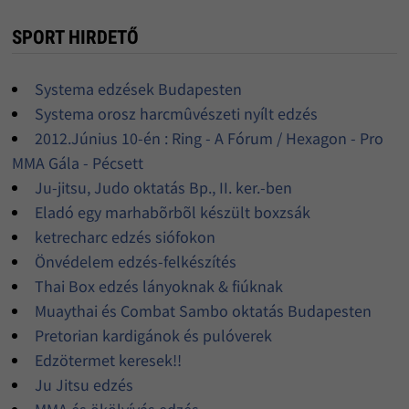
SPORT HIRDETŐ
Systema edzések Budapesten
Systema orosz harcmûvészeti nyílt edzés
2012.Június 10-én : Ring - A Fórum / Hexagon - Pro
MMA Gála - Pécsett
Ju-jitsu, Judo oktatás Bp., II. ker.-ben
Eladó egy marhabõrbõl készült boxzsák
ketrecharc edzés siófokon
Önvédelem edzés-felkészítés
Thai Box edzés lányoknak & fiúknak
Muaythai és Combat Sambo oktatás Budapesten
Pretorian kardigánok és pulóverek
Edzötermet keresek!!
Ju Jitsu edzés