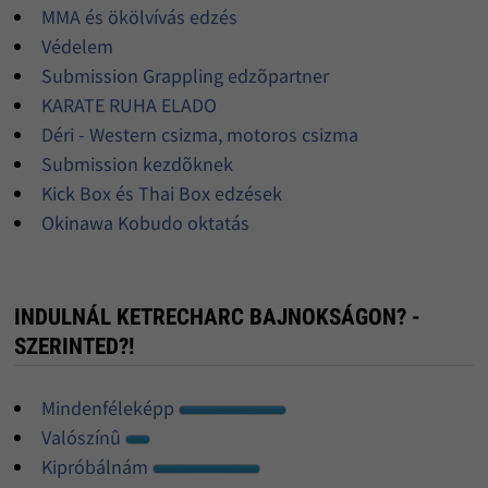
MMA és ökölvívás edzés
Védelem
Submission Grappling edzõpartner
KARATE RUHA ELADO
Déri - Western csizma, motoros csizma
Submission kezdõknek
Kick Box és Thai Box edzések
Okinawa Kobudo oktatás
INDULNÁL KETRECHARC BAJNOKSÁGON? -
SZERINTED?!
Mindenféleképp
Valószínû
Kipróbálnám