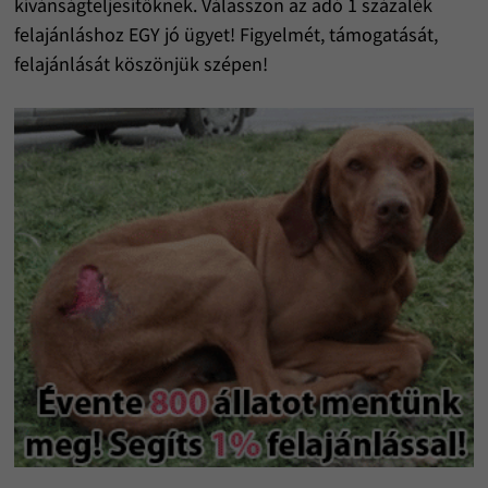
kívánságteljesítőknek. Válasszon az adó 1 százalék
felajánláshoz EGY jó ügyet! Figyelmét, támogatását,
felajánlását köszönjük szépen!