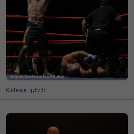
Kiütéssel gyõzött