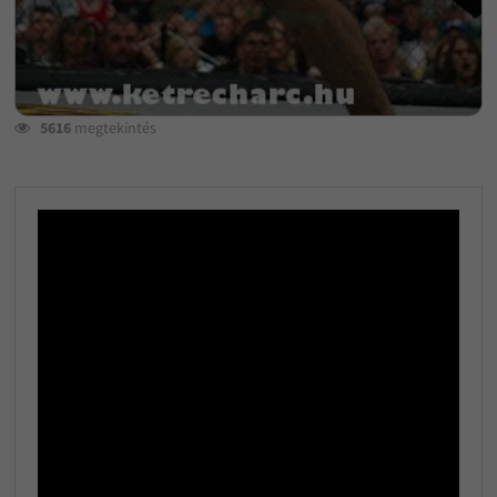
5616
megtekintés