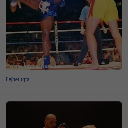
Fejberúgta