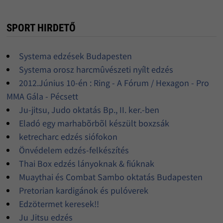
SPORT HIRDETŐ
Systema edzések Budapesten
Systema orosz harcmûvészeti nyílt edzés
2012.Június 10-én : Ring - A Fórum / Hexagon - Pro
MMA Gála - Pécsett
Ju-jitsu, Judo oktatás Bp., II. ker.-ben
Eladó egy marhabõrbõl készült boxzsák
ketrecharc edzés siófokon
Önvédelem edzés-felkészítés
Thai Box edzés lányoknak & fiúknak
Muaythai és Combat Sambo oktatás Budapesten
Pretorian kardigánok és pulóverek
Edzötermet keresek!!
Ju Jitsu edzés