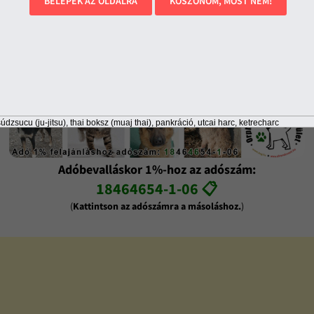
BELÉPEK AZ OLDALRA
KÖSZÖNÖM, MOST NEM!
"A profi boksz fehér istenei", "A Tyson-Lewis utáni
korszak királyai a nehézsúlyban" - ilyen címekkel
szerepel a világsajtóban már évek óta a két Klicskó
testvér, Vitalij és Vlagyimir.
údzsucu (ju-jitsu), thai boksz (muaj thai), pankráció, utcai harc, ketrecharc
Adóbevalláskor 1%-hoz az adószám:
18464654-1-06 📋
(
Kattintson az adószámra a másoláshoz.
)