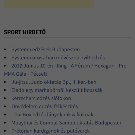
SPORT HIRDETŐ
Systema edzések Budapesten
Systema orosz harcmûvészeti nyílt edzés
2012.Június 10-én : Ring - A Fórum / Hexagon - Pro
MMA Gála - Pécsett
Ju-jitsu, Judo oktatás Bp., II. ker.-ben
Eladó egy marhabõrbõl készült boxzsák
ketrecharc edzés siófokon
Önvédelem edzés-felkészítés
Thai Box edzés lányoknak & fiúknak
Muaythai és Combat Sambo oktatás Budapesten
Pretorian kardigánok és pulóverek