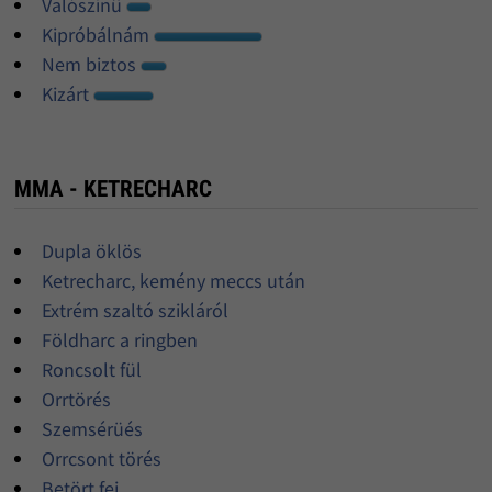
Valószínû
Kipróbálnám
Nem biztos
Kizárt
MMA - KETRECHARC
Dupla öklös
Ketrecharc, kemény meccs után
Extrém szaltó szikláról
Földharc a ringben
Roncsolt fül
Orrtörés
Szemsérüés
Orrcsont törés
Betört fej