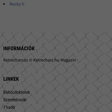
Rocky V.
INFORMÁCIÓK
Ketrecharcos © Ketrecharc.hu Magazin ·
LINKEK
Bohócdoktorok
Szeretetcsoki
1%adó