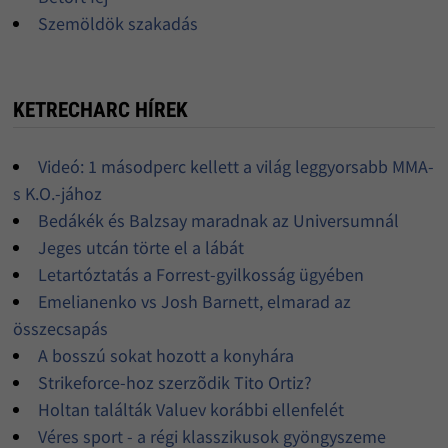
Szemöldök szakadás
KETRECHARC HÍREK
Videó: 1 másodperc kellett a világ leggyorsabb MMA-
s K.O.-jához
Bedákék és Balzsay maradnak az Universumnál
Jeges utcán törte el a lábát
Letartóztatás a Forrest-gyilkosság ügyében
Emelianenko vs Josh Barnett, elmarad az
összecsapás
A bosszú sokat hozott a konyhára
Strikeforce-hoz szerzõdik Tito Ortiz?
Holtan találták Valuev korábbi ellenfelét
Véres sport - a régi klasszikusok gyöngyszeme