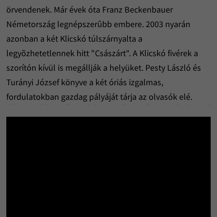
örvendenek. Már évek óta Franz Beckenbauer
Németország legnépszerûbb embere. 2003 nyarán
azonban a két Klicskó túlszárnyalta a
legyõzhetetlennek hitt "Császárt". A Klicskó fivérek a
szorítón kívül is megállják a helyüket. Pesty László és
Turányi József könyve a két óriás izgalmas,
fordulatokban gazdag pályáját tárja az olvasók elé.