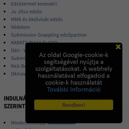
Edzötermet keresek!!
Ju Jitsu edzés
MMA és ökölvívás edzés
Védelem
Submission Grappling edzõpartner
KARATE RUHA ELADO
Déri - Western csizma, motoros csizma
Submission kezdõknek
Kick Box és Thai Box edzések
Okinawa Kobudo oktatás
INDULNÁL KETRECHARC BAJNOKSÁGON? -
SZERINTED?!
Mindenféleképp