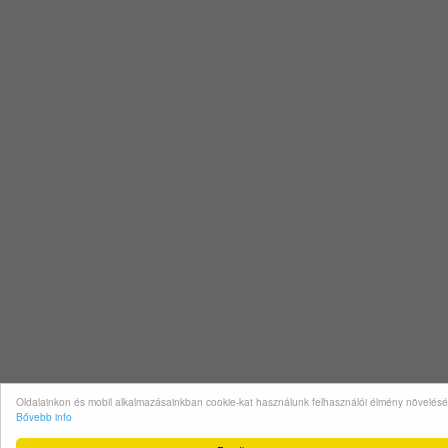
Oldalainkon és mobil alkalmazásainkban cookie-kat használunk felhasználói élmény növelésé
Bővebb info