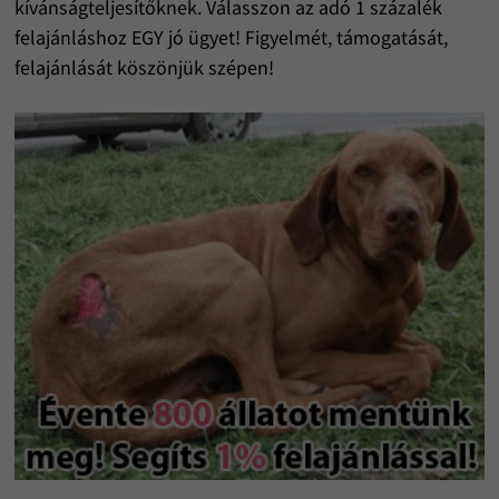
kívánságteljesítőknek. Válasszon az adó 1 százalék
felajánláshoz EGY jó ügyet! Figyelmét, támogatását,
felajánlását köszönjük szépen!