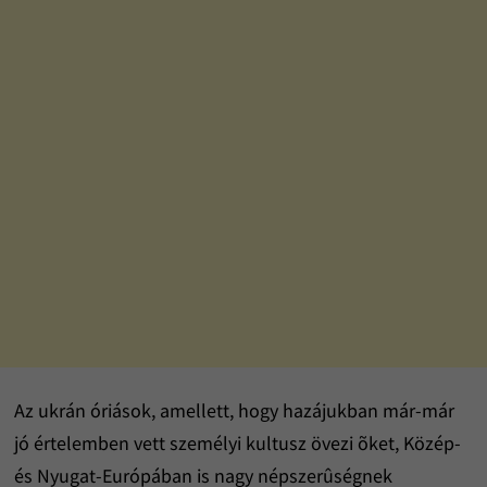
Az ukrán óriások, amellett, hogy hazájukban már-már
jó értelemben vett személyi kultusz övezi õket, Közép-
és Nyugat-Európában is nagy népszerûségnek