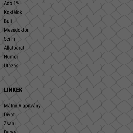
Adó 1%
Koktélok
Buli
Mesedoktor
Sci-Fi
Állatbarát
Humor
Utazás
LINKEK
Mátrix Alapítvány
Divat
Zsaru
Durva