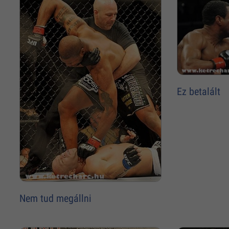
Ez betalált
Nem tud megállni