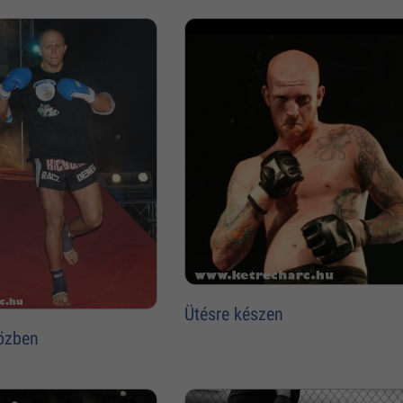
Ütésre készen
özben