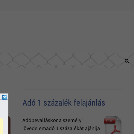
Adó 1 százalék felajánlás
Adóbevalláskor a személyi
jövedelemadó 1 százalékát ajánlja