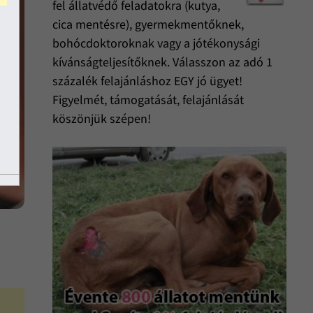
fel állatvédő feladatokra (kutya,
cica mentésre), gyermekmentőknek,
bohócdoktoroknak vagy a jótékonysági
kívánságteljesítőknek. Válasszon az adó 1
százalék felajánláshoz EGY jó ügyet!
Figyelmét, támogatását, felajánlását
köszönjük szépen!