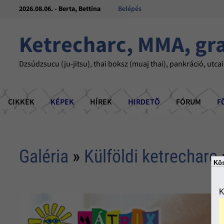
2026.08.06. - Berta, Bettina
Belépés
Ketrecharc, MMA, gr
Dzsúdzsucu (ju-jitsu), thai boksz (muaj thai), pankráció, utcai
CIKKEK
KÉPEK
HÍREK
HIRDETÕ
FÓRUM
F
Galéria
»
Külföldi ketrecharc
Kös
K