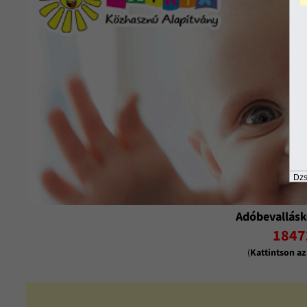
Dzs
Adóbevallásk
1847
(
Kattintson a