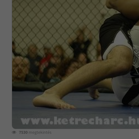
7530
megtekintés