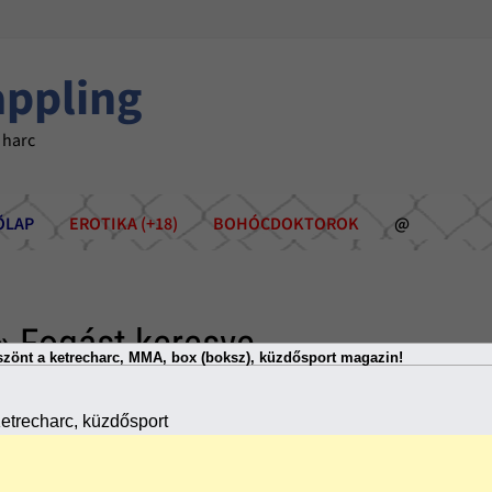
appling
 harc
ÕLAP
EROTIKA (+18)
BOHÓCDOKTOROK
@
» Fogást keresve
zönt a ketrecharc, MMA, box (boksz), küzdősport magazin!
etrecharc, küzdősport