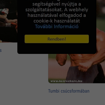
s
Tumbi csúcsformában