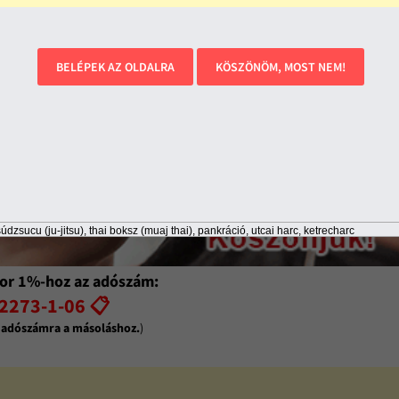
BELÉPEK AZ OLDALRA
KÖSZÖNÖM, MOST NEM!
údzsucu (ju-jitsu), thai boksz (muaj thai), pankráció, utcai harc, ketrecharc
or 1%-hoz az adószám:
2273-1-06 📋
z adószámra a másoláshoz.
)